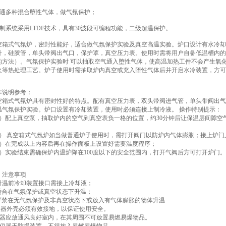
可通多种混合堕性气体，做气氛保护；
控制系统采用LTDE技术，具有30波段可编程功能，二级超温保护。
空箱式气氛炉，密封性能好，适合做气氛保护实验及真空高温实验。炉口设计有水冷却
计，硅胶管，单头带阀出气口，保护罩，真空压力表。使用时需将用户自备低温槽内的
的方法）。气氛保护实验时 可以抽取空气通入堕性气体，使高温加热工件不会产生氧
火等热处理工艺。炉子使用时需抽取炉内真空或充入堕性气体后并开启水冷装置，方可
作说明参考：
空箱式气氛炉具有密封性好的特点。配有真空压力表，双头带阀进气管，单头带阀出气
温气氛保护实验。炉口设置有冷却装置，使用时必须连接上制冷液。 操作特别提示：
1）配上真空泵，抽取炉内的空气到真空表负一格的位置，约30分钟后让保温层间隙空
；
2） 真空箱式气氛炉如当做普通炉子使用时，需打开阀门以防炉内气体膨胀；接上炉
3）在完成以上内容后再在操作面板上设置好需要温度程序；
4）实验结束需确保炉内温炉降在100度以下的安全范围内，打开气阀后方可打开炉门。
．注意事项
.升温前冷却装置接口需接上冷却液；
.适合在气氛保护或真空状态下升温；
.严禁在无气氛保护及非真空状态下或放入有气体膨胀的物体升温
仪器外壳必须有效接地，以保证使用安全。
仪器应放通风良好室内，在其周围不可放置易燃易爆物品。