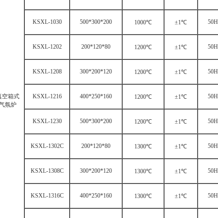
KSXL-1030
500*300*200
50H
1000℃
±1℃
KSXL-1202
200*120*80
50H
1200℃
±1℃
KSXL-1208
300*200*120
50H
1200℃
±1℃
真空箱式
KSXL-1216
400*250*160
50H
1200℃
±1℃
气氛炉
KSXL-1230
500*300*200
50H
1200℃
±1℃
KSXL-1302C
200*120*80
50H
1300℃
±1℃
KSXL-1308C
300*200*120
50H
1300℃
±1℃
KSXL-1316C
400*250*160
50H
1300℃
±1℃