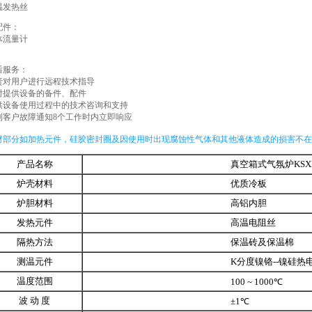
温发热丝
配件：
体流量计
后服务：
责对用户进行远程技术指导
时提供设备的备件、配件
供设备使用过程中的技术咨询和支持
到客户故障通知8个工作时内立即响应
材部分如加热元件，硅胶密封圈及因使用时出现腐蚀性气体和其他液体造成的损害不在
产品名称
真空箱式气氛炉KSXL-
炉壳材料
优质冷板
炉胆材料
高铝内胆
发热元件
高温电阻丝
隔热方法
保温砖及保温棉
测温元件
K分度镍铬--镍硅热电
温度范围
100 ~ 1000℃
波 动 度
±1℃