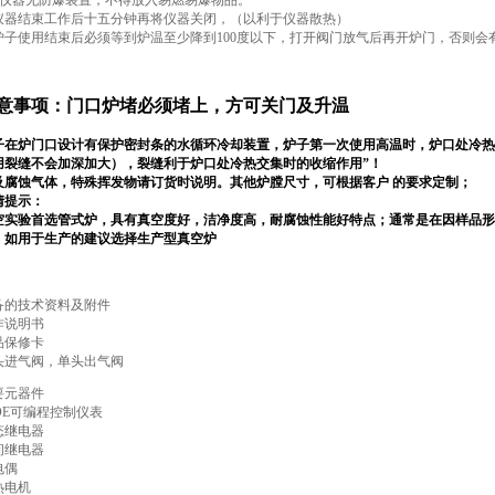
本仪器无防爆装置，不得放入易燃易爆物品。
 仪器结束工作后十五分钟再将仪器关闭，（以利于仪器散热）
.炉子使用结束后必须等到炉温至少降到100度以下，打开阀门放气后再开炉门，否则
意事项：门口炉堵必须堵上，方可关门及升温
子在炉门口设计有保护密封条的水循环冷却装置，炉子第一次使用高温时，炉口处冷热
用裂缝不会加深加大），裂缝利于炉口处冷热交集时的收缩作用”！
及腐蚀气体，特殊挥发物请订货时说明。其他炉膛尺寸，可根据客户 的要求定制；
情提示：
空实验首选管式炉，具有真空度好，洁净度高，耐腐蚀性能好特点；通常是在因样品形
；如用于生产的建议选择生产型真空炉
备的技术资料及附件
作说明书
品保修卡
头进气阀，单头出气阀
要元器件
TDE可编程控制仪表
态继电器
间继电器
电偶
热电机