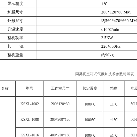
显示精度
1℃
炉膛尺寸
200*120*80 MM
外形尺寸
约560*470*660 MM
升温速度
≤10℃/min
整机功率
2.5KW
电 源
220V, 50Hz
整机重量
约90kg
同类真空箱式气氛炉技术参数对照表
名称
型号
工作室尺寸
额定温度
精度
电
KSXL-1002
200*120*80
50H
1000℃
±1℃
KSXL-1008
300*200*120
50H
1000℃
±1℃
KSXL-1016
400*250*160
50H
1000℃
±1℃