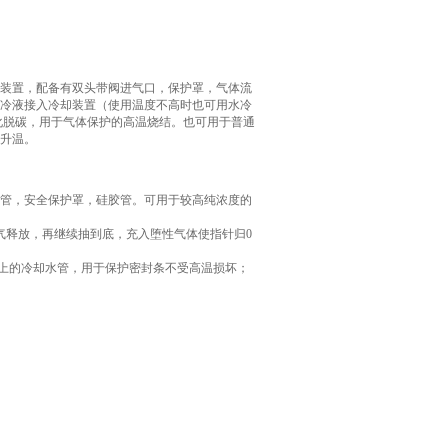
装置，配备有双头带阀进气口，保护罩，气体流
冷液接入冷却装置（使用温度不高时也可用水冷
化脱碳，用于气体保护的高温烧结。也可用于普通
升温。
管，安全保护罩，硅胶管。可用于较高纯浓度的
气释放，再继续抽到底，充入堕性气体使指针归0
门上的冷却水管，用于保护密封条不受高温损坏；