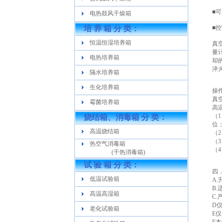
■
电热鼓风干燥箱
培 养 箱 分 类：
■
恒温恒湿培养箱
真
量
电热培养箱
却
淬
隔水培养箱
生化培养箱
操
真
霉菌培养箱
高
（
烧结箱、消毒箱 分 类：
位
高温烧结箱
（
（
热空气消毒箱
（
(干热消毒箱)
试 验 箱 分 类：
四
低温试验箱
A
B
高温高湿箱
C
D
老化试验箱
E