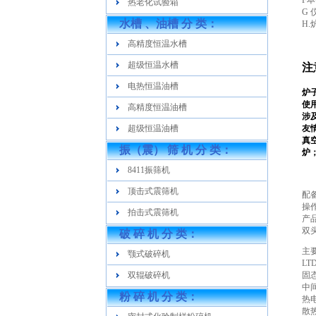
F
热老化试验箱
G
水槽 、油槽 分 类：
H
高精度恒温水槽
超级恒温水槽
注
电热恒温油槽
炉
使
高精度恒温油槽
涉
超级恒温油槽
友
真
振（震） 筛 机 分 类：
炉
8411振筛机
顶击式震筛机
配
操
拍击式震筛机
产
双
破 碎 机 分 类：
主
颚式破碎机
L
双辊破碎机
固
中
粉 碎 机 分 类：
热
散