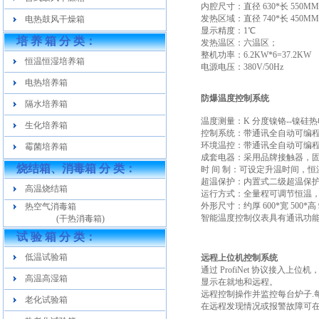
内腔尺寸：直径 630*长 550M
发热区域：直径 740*长 450M
电热鼓风干燥箱
显示精度：1℃
培 养 箱 分 类：
发热温区：六温区；
整机功率：6.2KW*6=37.2KW
恒温恒湿培养箱
电源电压：380V/50Hz
电热培养箱
防爆温度控制系统
隔水培养箱
温度测量：K 分度镍铬--镍硅
生化培养箱
控制系统：带通讯全自动可编程仪
环境温控：带通讯全自动可编程
霉菌培养箱
成套电器：采用品牌接触器，
烧结箱、消毒箱 分 类：
时 间 制：可设定升温时间，
超温保护：内置式二级超温保
高温烧结箱
运行方式：全量程可调节恒温
外形尺寸：约厚 600*宽 500*高 
热空气消毒箱
智能温度控制仪表具有通讯功能
(干热消毒箱)
试 验 箱 分 类：
低温试验箱
远程上位机控制系统
通过 ProfiNet 协议接
高温高湿箱
显示在就地和远程。
远程控制操作并监控每台炉子.
老化试验箱
在远程发现情况或报警故障可