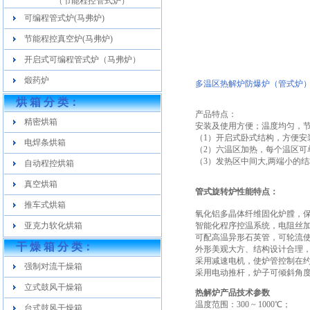
（节能程控管式炉）
可编程管式炉(马弗炉)
节能程控真空炉(马弗炉)
开启式可编程管式炉（马弗炉）
煅药炉
多温区热解炉防爆炉（管式炉
烘 箱 分 类：
产品特点：
精密烘箱
安装及使用方便；温度均匀，
（1）开启式卧式结构，方便安
电焊条烘箱
（2）六温区加热，每个温区可
（3）发热区中间大,两端小的
自动程控烘箱
真空烘箱
管式旋转炉性能特点：
推车式烘箱
氧化铝多晶体纤维固化炉膛，
亚克力软化烘箱
智能化程序控温系统，电阻丝
可配高温异形石英管，可轮流
干 燥 箱 分 类：
外形美观大方、结构设计合理
采用减速电机，使炉管控制在约
强制对流干燥箱
采用电动推杆，炉子可倾斜角度 
立式鼓风干燥箱
热解炉产品技术参数
温度范围：300 ~ 1000℃；
台式鼓风干燥箱