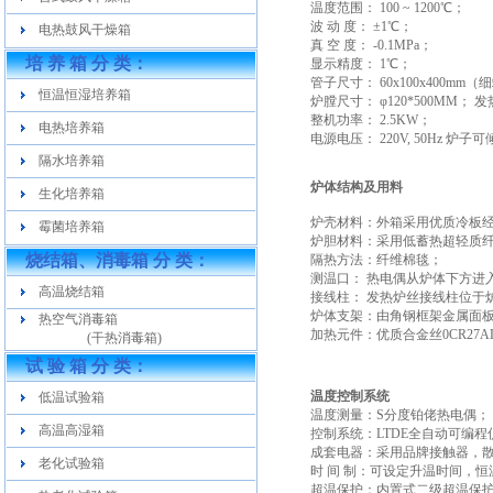
温度范围： 100 ~ 1200℃；
波 动 度： ±1℃；
电热鼓风干燥箱
真 空 度： -0.1MPa；
培 养 箱 分 类：
显示精度： 1℃；
管子尺寸： 60x100x400mm
恒温恒湿培养箱
炉膛尺寸： φ120*500MM； 
整机功率： 2.5KW；
电热培养箱
电源电压： 220V, 50Hz 炉
隔水培养箱
炉体结构及用料
生化培养箱
炉壳材料：外箱采用优质冷板
霉菌培养箱
炉胆材料：采用低蓄热超轻质
烧结箱、消毒箱 分 类：
隔热方法：纤维棉毯；
测温口： 热电偶从炉体下方进
高温烧结箱
接线柱： 发热炉丝接线柱位于
炉体支架：由角钢框架金属面
热空气消毒箱
加热元件：优质合金丝0CR27AL
(干热消毒箱)
试 验 箱 分 类：
温度控制系统
低温试验箱
温度测量：S分度铂佬热电偶；
高温高湿箱
控制系统：LTDE全自动可编程
成套电器：采用品牌接触器，
老化试验箱
时 间 制：可设定升温时间，
超温保护：内置式二级超温保