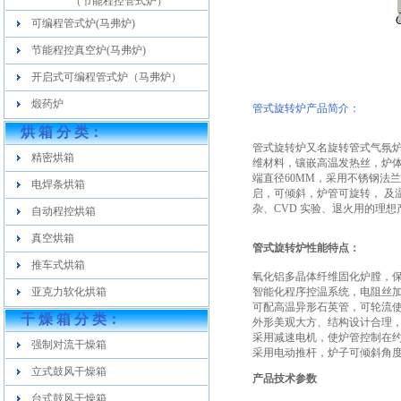
（节能程控管式炉）
可编程管式炉(马弗炉)
节能程控真空炉(马弗炉)
开启式可编程管式炉（马弗炉）
煅药炉
管式旋转炉产品简介：
烘 箱 分 类：
管式旋转炉又名旋转管式气氛炉
精密烘箱
维材料，镶嵌高温发热丝，炉体
端直径60MM，采用不锈钢法
电焊条烘箱
启，可倾斜，炉管可旋转， 及
杂、CVD 实验、退火用的理想
自动程控烘箱
真空烘箱
管式旋转炉性能特点：
推车式烘箱
氧化铝多晶体纤维固化炉膛，
亚克力软化烘箱
智能化程序控温系统，电阻丝
可配高温异形石英管，可轮流
干 燥 箱 分 类：
外形美观大方、结构设计合理
采用减速电机，使炉管控制在约
强制对流干燥箱
采用电动推杆，炉子可倾斜角度 
立式鼓风干燥箱
产品技术参数
台式鼓风干燥箱